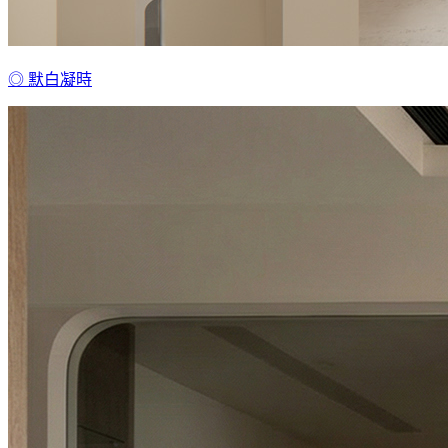
◎ 默白凝時