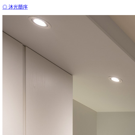
◎ 沐光簡序