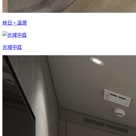
映日。溫潤
光域中庭