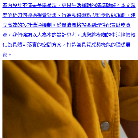
室內設計不僅是美學呈現，更是生活邏輯的精準轉譯。本文深
度解析如何透過視覺對焦、行為動線盤點與科學收納規劃，建
立高效的設計溝通機制。從釐清風格誤區到理性配置財務資
源，我們強調以人為本的設計思考，助您將模糊的生活憧憬轉
化為具體可落實的空間方案，打造兼具質感與機能的理想居
家。