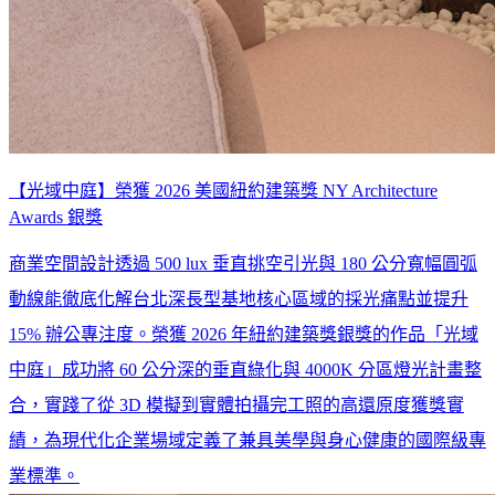
【光域中庭】榮獲 2026 美國紐約建築獎 NY Architecture
Awards 銀獎
商業空間設計透過 500 lux 垂直挑空引光與 180 公分寬幅圓弧
動線能徹底化解台北深長型基地核心區域的採光痛點並提升
15% 辦公專注度。榮獲 2026 年紐約建築獎銀獎的作品「光域
中庭」成功將 60 公分深的垂直綠化與 4000K 分區燈光計畫整
合，實踐了從 3D 模擬到實體拍攝完工照的高還原度獲獎實
績，為現代化企業場域定義了兼具美學與身心健康的國際級專
業標準。