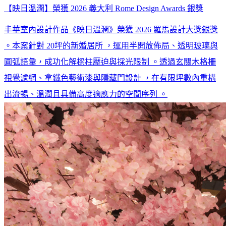
【映日溫潤】榮獲 2026 義大利 Rome Design Awards 銀獎
丰華室內設計作品《映日溫潤》榮獲 2026 羅馬設計大獎銀獎
。本案針對 20坪的新婚居所 ，運用半開放佈局、透明玻璃與
圓弧語彙，成功化解樑柱壓迫與採光限制 。透過玄關木格柵
視覺濾網、拿鐵色藝術漆與隱藏門設計 ，在有限坪數內重構
出流暢、溫潤且具備高度適應力的空間序列 。