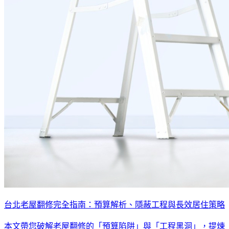
台北老屋翻修完全指南：預算解析、隱蔽工程與長效居住策略
本文帶您破解老屋翻修的「預算陷阱」與「工程黑洞」，提煉