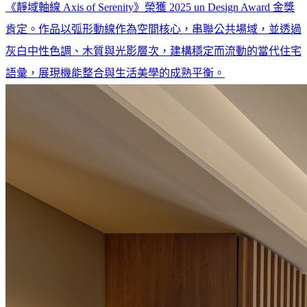
《靜域軸線 Axis of Serenity》榮獲 2025 un Design Award 金獎
肯定。作品以弧形動線作為空間核心，串聯公共場域，並透過
灰白中性色調、木質與光影層次，建構穩定而流動的當代住宅
語彙，展現機能整合與生活美學的成熟平衡。