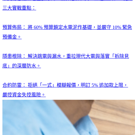
三大實戰重點：
預算佈局： 將 60% 預算鎖定水電泥作基礎，並嚴守 10% 緊急
預備金。
隱患根除： 解決跳電與漏水，重拉現代大電與落實「拆除見
底」的深層防水。
合約防雷： 拒絕「一式」模糊報價，明訂 5% 追加款上限，
嚴控資金失控風險。