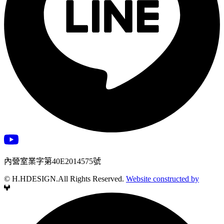
內營室業字第40E2014575號
© H.HDESIGN.All Rights Reserved.
Website constructed by