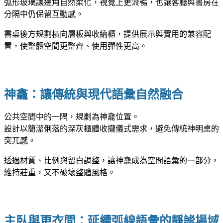
弧形玻璃讓邊角自然柔化，視覺上更流暢，也讓客廳與書房在
分隔中仍保留互動感。
書桌後方規劃橫向層板與收納櫃，提供展示與實用的兼容配
置，使整體空間更整齊、使用彈性更高。
神龕：讓傳統與現代語彙自然融合
公共空間中的一隅，規劃為神龕位置。
設計以簡潔俐落的深灰櫃體收攏儀式需求，避免傳統神明桌的
突兀感。
透過材質、比例與留白調整，讓神龕成為空間語彙的一部分，
維持莊重，又不破壞整體風格。
主臥與更衣間：延續弧線語彙的靜謐場域