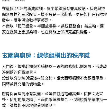
在這個 25 坪的新成屋裡，屋主希望擁有兼具收納、採光與空
間延展性的三房配置。這不只是一次裝修，更是如何在有限坪
數中，讓生活流動得更輕盈。
本案以「弧形語彙 × 半開放書房 × 系統櫃整合」為主軸，讓
家在視覺上更加柔和，也在機能上保持完整與從容。
玄關與廚房：線條組構出的秩序感
入門後，整排鞋櫃與系統櫃以一致的線條與比例延展，形成乾
淨俐落的迎賓端景。
設計以分割線與深淺材質交錯，讓大面積櫃體不會顯得厚重，
同時兼具充足的儲物量。
廚房保留建商原有設備，並延伸打造電器高櫃，使檯面更完
整、使用動線更順手。藉由系統櫃整合，也讓視覺語彙維持一
致，讓機能不因坪數受到限制。