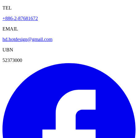
TEL
+886-2-87681672
EMAIL
hd.hotdesign@gmail.com
UBN
52373000