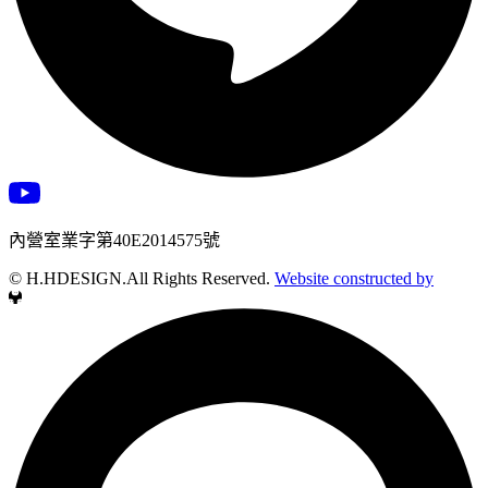
內營室業字第40E2014575號
© H.HDESIGN.All Rights Reserved.
Website constructed by