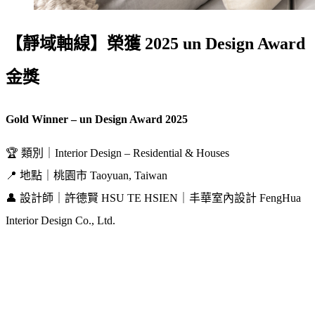
【靜域軸線】榮獲 2025 un Design Award
金獎
Gold Winner – un Design Award 2025
🏆 類別｜Interior Design – Residential & Houses
📍 地點｜桃園市 Taoyuan, Taiwan
👤 設計師｜許德賢 HSU TE HSIEN｜丰華室內設計 FengHua
Interior Design Co., Ltd.