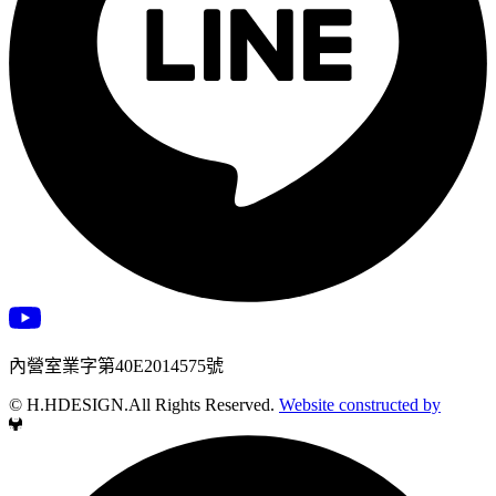
內營室業字第40E2014575號
© H.HDESIGN.All Rights Reserved.
Website constructed by